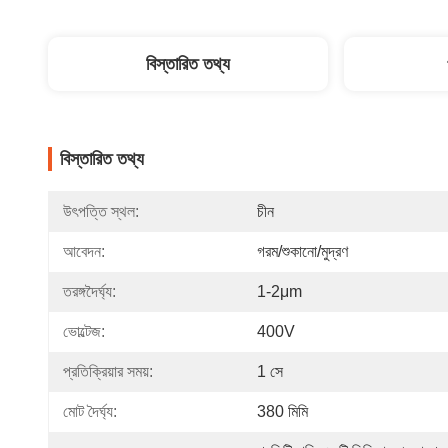
বিস্তারিত তথ্য
বিস্তারিত তথ্য
উৎপত্তি স্থল:
চীন
আবেদন:
গরম/শুকানো/মুদ্রণ
তরঙ্গদৈর্ঘ্য:
1-2μm
ভোল্টেজ:
400V
প্রতিক্রিয়ার সময়:
1 সে
মোট দৈর্ঘ্য:
380 মিমি