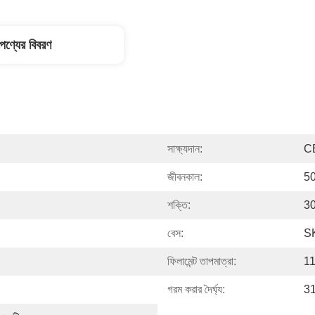
পণ্যের বিবরণ
সাক্ষ্যদান:
C
জীবনকাল:
5
শক্তি:
30
বেস:
S
ফিলামেন্ট তাপমাত্রা:
1
গরম করার দৈর্ঘ্য:
31