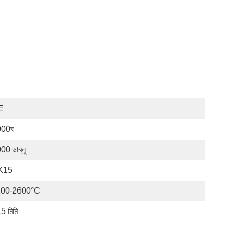
E
000ঘ
00 ডাব্লু
K15
100-2600°C
5 মিমি