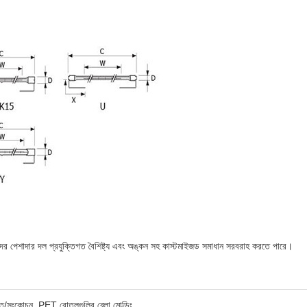
আমাদের পেশাদার দল প্রযুক্তিগত বৈশিষ্ট্য এবং অঙ্কন সহ কাস্টমাইজড সমাধান সরবরাহ করতে পারে।
িত/সংকোচন, PET বোতলগুলির ব্লো মোল্ডিং