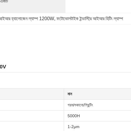
 একটি 
আইআর হ্যালোজেন ল্যাম্প 1200W
, 
ফটোভোলটাইক ইন্ডাস্ট্রি আইআর হিটিং ল্যাম্প
00V
মান
গরম/শুকানো/প্রিন্টিং
5000H
1-2μm