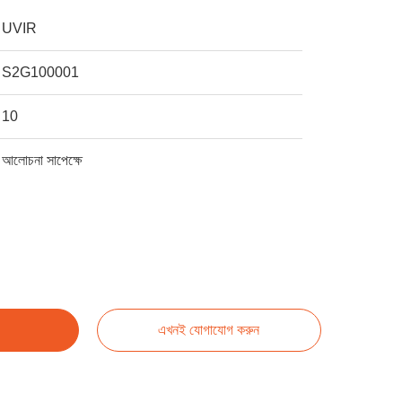
UVIR
S2G100001
10
আলোচনা সাপেক্ষে
এখনই যোগাযোগ করুন