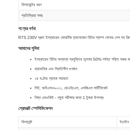
ফিলামেন্টের ধরন
প্রতিক্রিয়া সময়
পণ্যের বর্ণনা
R7S 230V দ্রুত ইনফ্রারেড কোয়ার্টজ হ্যালোজেন হিটার ল্যাম্প সোনার লেপ সহ শিল্
আমাদের সুবিধা
ইনফ্রারেড হিটার অন্যান্য প্রযুক্তির তুলনায় 50% পর্যন্ত শক্তি সঞ্চয় 
ধারাবাহিক এবং স্থিতিশীল গুণমান
২৪ ঘণ্টার গ্রাহক সহায়তা
সিই, আইএসও৯০০১, রোএইচএস, এসজিএস সার্টিফিকেট
নিম্ন এমওকিউ - নমুনা পরীক্ষার জন্য 1 টুকরা উপলব্ধ
প্রোডাক্ট স্পেসিফিকেশন
ফিলামেন্ট
টংস্টেন