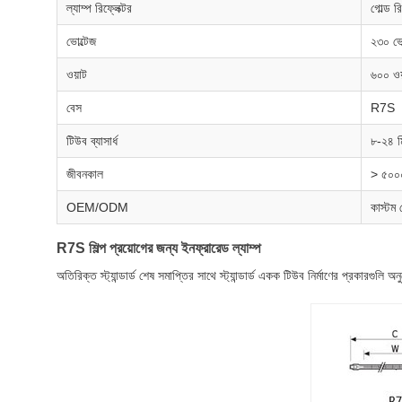
ল্যাম্প রিফ্লেক্টর
গোল্ড রি
ভোল্টেজ
২৩০ ভো
ওয়াট
৬০০ ওয
বেস
R7S
টিউব ব্যাসার্ধ
৮-২৪ ম
জীবনকাল
> ৫০০০ 
OEM/ODM
কাস্টম 
R7S শিল্প প্রয়োগের জন্য ইনফ্রারেড ল্যাম্প
অতিরিক্ত স্ট্যান্ডার্ড শেষ সমাপ্তির সাথে স্ট্যান্ডার্ড একক টিউব নির্মাণের প্রকারগুল