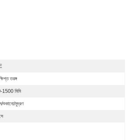
E
্ষিপ্ত তরঙ্গ
-1500 মিমি
ম/শুকানো/মুদ্রণ
সে