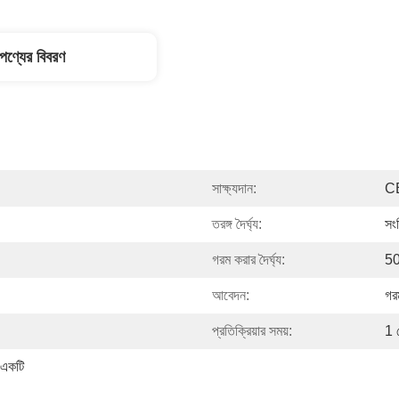
পণ্যের বিবরণ
সাক্ষ্যদান:
C
তরঙ্গ দৈর্ঘ্য:
সংক
গরম করার দৈর্ঘ্য:
50
আবেদন:
গর
প্রতিক্রিয়ার সময়:
1 
 একটি 