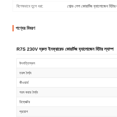
বিশেষভাবে তুলে ধরা:
গোল্ড লেপ কোয়ার্টজ হ্যালোজেন হিটার ল
পণ্যের বিবরণ
R7S 230V দ্রুত ইনফ্রারেড কোয়ার্টজ হ্যালোজেন হিটার ল্যাম্প
উৎপত্তিস্থল
তরঙ্গ দৈর্ঘ্য
কীওয়ার্ড
গরম করার দৈর্ঘ্য
রিফ্লেক্টর
প্রয়োগ