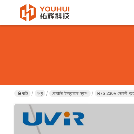
বাড়ি
পণ্য
কোয়ার্টজ ইনফ্রারেড ল্যাম্প
R7S 230V সোনালী প্রলেপযু