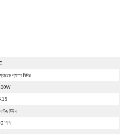
E
্রারেড ল্যাম্প হিটার
200W
K15
়ার্টজ টিউব
0 মিমি