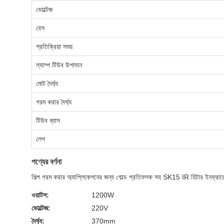
ভোল্টেজ
বেস
প্রতিক্রিয়া সময়
ল্যাম্প টিউব উপাদান
মোট দৈর্ঘ্য
গরম করার দৈর্ঘ্য
টিউব ব্যাস
লেপ
পণ্যের বর্ণনা
শিল্প গরম করার অ্যাপ্লিকেশনের জন্য গোল্ড প্রতিফলক সহ SK15 IR হিটার ইনফ্রারেড 
ওয়াটস:
1200W
ভোল্টেজ:
220V
দৈর্ঘ্য:
370mm