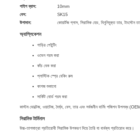
পাইপ ব্যাস:
10mm
বেস:
SK15
উপাদান:
কোয়ার্টজ গ্লাস, সিরামিক হেড, বিনুনিযুক্ত তার, টাংস্টেন ত
অ্যাপ্লিকেশন
গাড়ির পেইন্টিং
ওভেন গরম করা
কাঁচ বেক করা
প্লাস্টিক স্প্রে বেকিং রুম
কাগজ শুকানো
সার্কিট বোর্ড গরম করা
কাস্টম ভোল্টেজ, ওয়াটেজ, দৈর্ঘ্য, বেস, তার এবং সর্বজনীন বার্নিং পজিশন উপলব্ধ
সিরামিক টার্মিনাল
উচ্চ-তাপমাত্রা প্রতিরোধী সিরামিক উপকরণ দিয়ে তৈরি যা বার্ধক্য প্রতিরোধ করে।