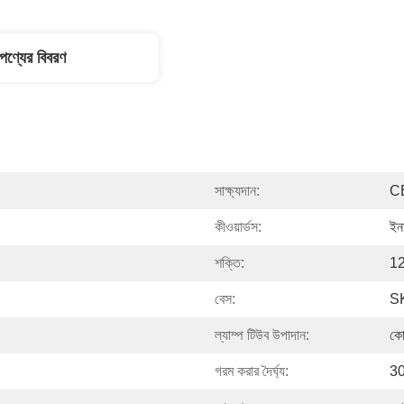
পণ্যের বিবরণ
সাক্ষ্যদান:
C
কীওয়ার্ডস:
ইনফ
শক্তি:
1
বেস:
S
ল্যাম্প টিউব উপাদান:
কোয
গরম করার দৈর্ঘ্য:
30