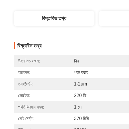
বিস্তারিত তথ্য
বিস্তারিত তথ্য
উৎপত্তি স্থল:
চীন
আবেদন:
গরম করার
তরঙ্গদৈর্ঘ্য:
1-2μm
ভোল্টেজ:
220 ভি
প্রতিক্রিয়ার সময়:
1 সে
মোট দৈর্ঘ্য:
370 মিমি