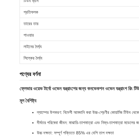
টিউব ব্যাস
প্রতিফলক
তারের তার
পাওয়ার
লাইনের দৈর্ঘ্য
সিল্কের দৈর্ঘ্য
পণ্যের বর্ণনা
ফ্লেভার ওয়েভ টার্বো ওভেন যন্ত্রাংশের জন্য কনভেকশন ওভেন যন্ত্রাংশ রিং টিউ
মূল বৈশিষ্ট্য
ল্যাম্পের উপকরণ: বিদেশী আমদানি করা উচ্চ-শ্রেণীর কোয়ার্টজ টিউব থেকে
দীর্ঘতর পরিষেবা জীবন: মাঝারি-তাপমাত্রা এবং নিম্ন-তাপমাত্রা মডেলের জ
উচ্চ দক্ষতা: সম্পূর্ণ শক্তিতে 85% এর বেশি তাপ দক্ষতা