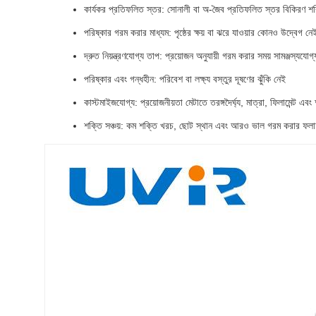
কার্যকর প্রতিফলিত স্তর: সোনালী বা অ-জৈব প্রতিফলিত স্তর বিকিরণ শক
পরিষ্কার গরম করার মাধ্যম: পৃষ্ঠের ক্ষয় বা ঝরে যাওয়ার কোনও উদ্বেগ নে
দ্রুত নিয়ন্ত্রণযোগ্য তাপ: প্রয়োজন অনুযায়ী গরম করার সময় সামঞ্জস্যযোগ্
পরিষ্কার এবং গন্ধহীন: পরিবেশ বা লক্ষ্য বস্তুর দূষণের ঝুঁকি নেই
কাস্টমাইজযোগ্য: প্রয়োজনীয়তা মেটাতে তরঙ্গদৈর্ঘ্য, মাত্রা, ফিলামেন্ট এবং
শক্তি সঞ্চয়: কম শক্তি খরচ, ছোট স্থান এবং আরও ভাল গরম করার ফল