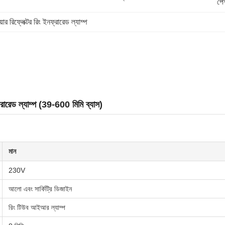
পেশ
য়ার রিফ্লেক্টর রিং ইনফ্রারেড ল্যাম্প
্রারেড ল্যাম্প (39-600 মিমি ব্যাস)
মান
230V
আলো এবং সার্কিট্রি ডিজাইন
রিং টিউব আইআর ল্যাম্প