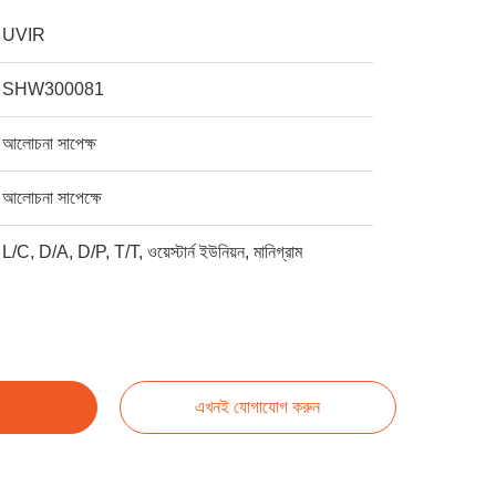
UVIR
SHW300081
আলোচনা সাপেক্ষ
আলোচনা সাপেক্ষে
L/C, D/A, D/P, T/T, ওয়েস্টার্ন ইউনিয়ন, মানিগ্রাম
এখনই যোগাযোগ করুন