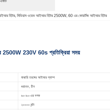
 একটি 
 আইআর হিটার
, 
মিডিয়াম ওয়েভ আইআর হিটার 2500W
, 
60 এর কোয়ার্টজ আইআর হিটার
টার 2500W 230V 60s প্রতিক্রিয়া সময়
মাঝারি তরঙ্গের আইআর ল্যাম্প
গুয়াংডং, চীন
৬০-৯০-এর দশক
২০০০০ ঘন্টা