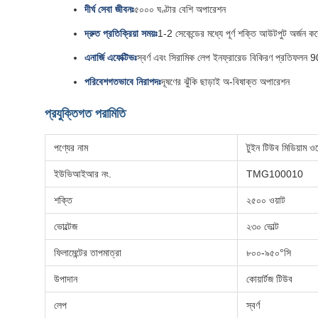
দীর্ঘ সেবা জীবনঃ
৫০০০ ঘণ্টার বেশি অপারেশন
দ্রুত প্রতিক্রিয়া সময়ঃ
1-2 সেকেন্ডের মধ্যে পূর্ণ শক্তি আউটপুট অর্জন ক
এনার্জি এফেক্টিভঃ
স্বর্ণ এবং সিরামিক লেপ ইনফ্রারেড বিকিরণ প্রতিফলন 9
পরিবেশগতভাবে নিরাপদঃ
দূষণের ঝুঁকি ছাড়াই অ-বিষাক্ত অপারেশন
প্রযুক্তিগত পরামিতি
পণ্যের নাম
টুইন টিউব মিডিয়াম ওয
ইউভিআইআর নং.
TMG100010
শক্তি
২৫০০ ওয়াট
ভোল্টেজ
২৩০ ভোল্ট
ফিলামেন্টের তাপমাত্রা
৮০০-৯৫০°সি
উপাদান
কোয়ার্টজ টিউব
লেপ
স্বর্ণ