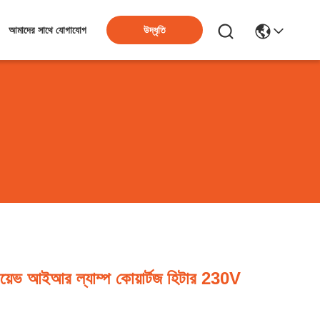
উদ্ধৃতি
আমাদের সাথে যোগাযোগ
়েভ আইআর ল্যাম্প কোয়ার্টজ হিটার 230V