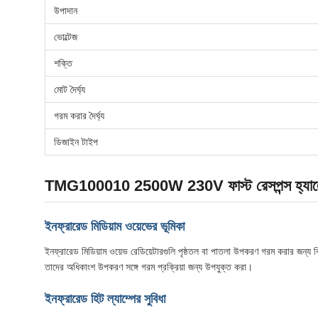
উপাদান
ভোল্টেজ
শক্তি
মোট দৈর্ঘ্য
গরম করার দৈর্ঘ্য
ডিজাইন টাইপ
TMG100010 2500W 230V ফাস্ট রেসপন্স হ্যালোজেন 
ইনফ্রারেড মিডিয়াম ওয়েভের ভূমিকা
ইনফ্রারেড মিডিয়াম ওয়েভ রেডিয়েটারগুলি পৃষ্ঠতল বা পাতলা উপকরণ গরম করার জন্য
তাদের অধিকাংশ উপকরণ সঙ্গে গরম প্রক্রিয়া জন্য উপযুক্ত করা।
ইনফ্রারেড হিট ল্যাম্পের সুবিধা