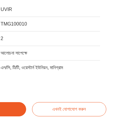
UVIR
TMG100010
2
আলোচনা সাপেক্ষে
এল/সি, টি/টি, ওয়েস্টার্ন ইউনিয়ন, মানিগ্রাম
এখনই যোগাযোগ করুন