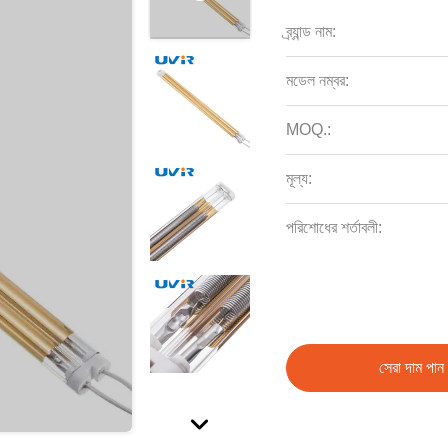
ব্র্যান্ড নাম:
মডেল নম্বর:
MOQ.:
মূল্য:
পরিশোধের শর্তাবলী:
সেরা দাম পান