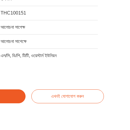
THC100151
আলোচনা সাপেক্ষ
আলোচনা সাপেক্ষে
এল/সি, ডি/পি, টি/টি, ওয়েস্টার্ন ইউনিয়ন
এখনই যোগাযোগ করুন