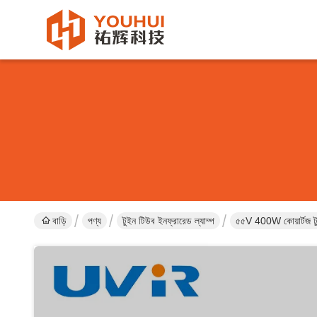
বাড়ি
পণ্য
টুইন টিউব ইনফ্রারেড ল্যাম্প
৫৫V 400W কোয়ার্টজ টুই