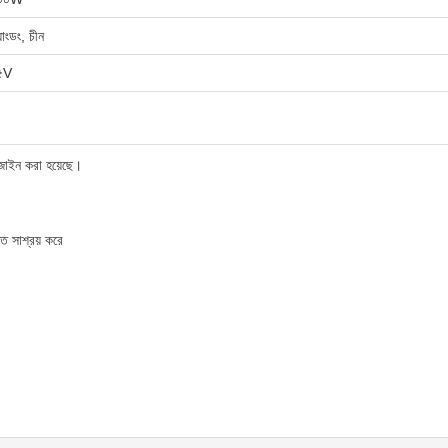
য়াংডং, চীন
৫V
িজাইন করা হয়েছে।
তি সাশ্রয় করে