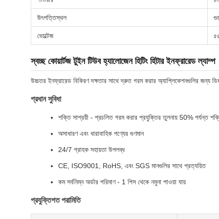
উৎপত্তিস্থল
গু
ভোল্টেজ
৫
স্বচ্ছ কোয়ার্টজ টুইন টিউব হ্যালোজেন হিটিং হিটার ইনফ্রারেড ল্যাম্প
উচ্চতর ইনফ্রারেড বিকিরণ দক্ষতার সাথে দ্রুত গরম করার অ্যাপ্লিকেশনগুলির জন্য ড
প্রধান সুবিধা
শক্তি সাশ্রয়ী - প্রচলিত গরম করার প্রযুক্তির তুলনায় 50% পর্যন্ত শক্
অসাধারণ এবং ধারাবাহিক পণ্যের গুণমান
24/7 গ্রাহক সহায়তা উপলব্ধ
CE, ISO9001, RoHS, এবং SGS মানগুলির সাথে প্রত্যয়িত
কম সর্বনিম্ন অর্ডার পরিমাণ - 1 পিস থেকে নমুনা পাওয়া যায়
প্রযুক্তিগত পরামিতি