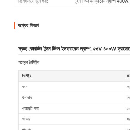
বিশেষভাবে তুলে ধরা:
টুইন টিউব ইনফ্রারেড ল্যাম্প 400w
,
পণ্যের বিবরণ
স্বচ্ছ কোয়ার্টজ টুইন টিউব ইনফ্রারেড ল্যাম্প, ৫৫V ৪০০W হ্যালো
পণ্যের বৈশিষ্ট্য
বৈশিষ্ট্য
মা
ধরন
ছো
উপাদান
কো
ওয়ারেন্টি সময়
৫০
আকার
সর
পাওয়ার
৪