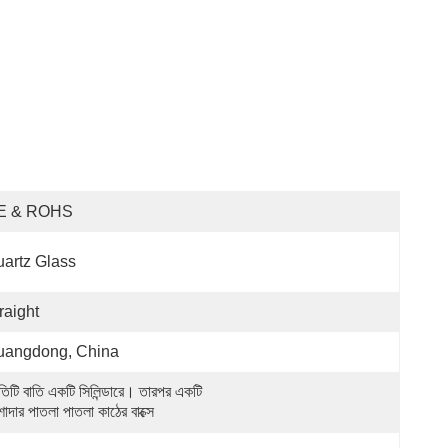
E & ROHS
artz Glass
raight
uangdong, China
তিটি বাতি একটি সিলিন্ডারে। তারপর একটি 
াদার পাতলা পাতলা কাঠের বাক্সে