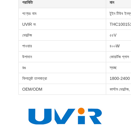
পরামিতি
মান
পণ্যের নাম
টুইন টিউব ইনফ্র
UVIR নং
THC10015
ভোল্টেজ
৫৫V
পাওয়ার
৪০০W
উপাদান
কোয়ার্টজ গ্লাস
রঙ
স্বচ্ছ
ফিলামেন্ট তাপমাত্রা
1800-2400
OEM/ODM
কাস্টম ভোল্টেজ