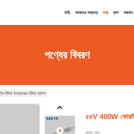
বাড়ি
আমাদের সম্বন্ধে
পণ্য
ব্লগ
সমাধান
পণ্যের বিবরণ
ন টিউব ইনফ্রারেড হিটার ল্যাম্প
৫৫V 400W কোয়ার্টজ
ব্র্যান্ড নাম: