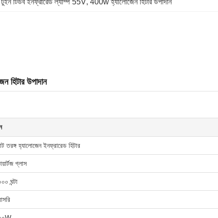
 
টুইন টিউব ইনফ্রারেড ল্যাম্প 55V
, 
400w হ্যালোজেন হিটার উপাদান
জেন হিটার উপাদান
ন
ট তরঙ্গ হ্যালোজেন ইনফ্রারেড হিটার
য়ার্টজ গ্লাস
০০ ঘন্টা
াসরি
০০W