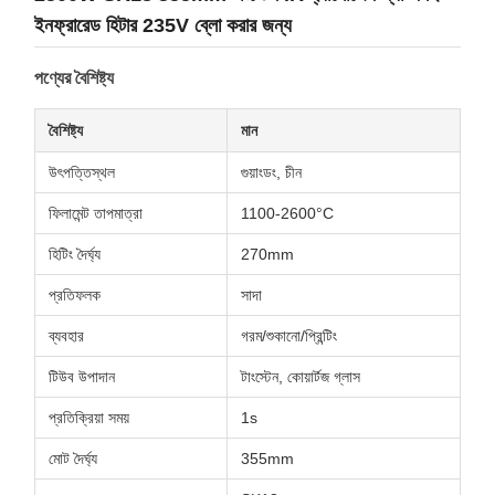
ইনফ্রারেড হিটার 235V ব্লো করার জন্য
পণ্যের বৈশিষ্ট্য
বৈশিষ্ট্য
মান
উৎপত্তিস্থল
গুয়াংডং, চীন
ফিলামেন্ট তাপমাত্রা
1100-2600°C
হিটিং দৈর্ঘ্য
270mm
প্রতিফলক
সাদা
ব্যবহার
গরম/শুকানো/প্রিন্টিং
টিউব উপাদান
টাংস্টেন, কোয়ার্টজ গ্লাস
প্রতিক্রিয়া সময়
1s
মোট দৈর্ঘ্য
355mm