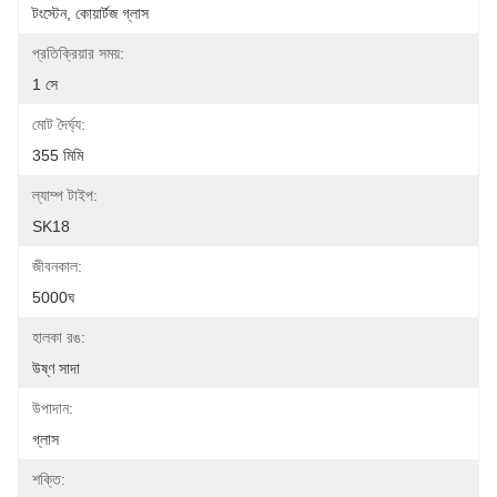
টংস্টেন, কোয়ার্টজ গ্লাস
প্রতিক্রিয়ার সময়:
1 সে
মোট দৈর্ঘ্য:
355 মিমি
ল্যাম্প টাইপ:
SK18
জীবনকাল:
5000ঘ
হালকা রঙ:
উষ্ণ সাদা
উপাদান:
গ্লাস
শক্তি: