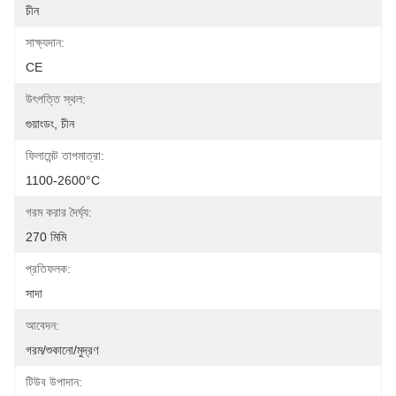
চীন
সাক্ষ্যদান:
CE
উৎপত্তি স্থল:
গুয়াংডং, চীন
ফিলামেন্ট তাপমাত্রা:
1100-2600°C
গরম করার দৈর্ঘ্য:
270 মিমি
প্রতিফলক:
সাদা
আবেদন:
গরম/শুকানো/মুদ্রণ
টিউব উপাদান: