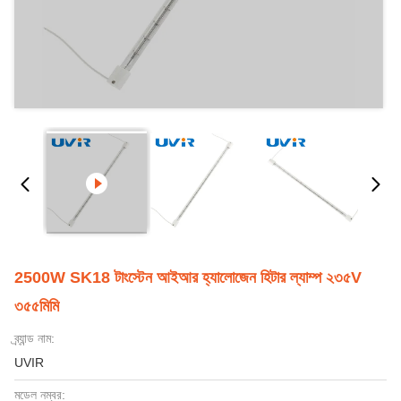
2500W SK18 টাংস্টেন আইআর হ্যালোজেন হিটার ল্যাম্প ২৩৫V
৩৫৫মিমি
ব্র্যান্ড নাম:
UVIR
মডেল নম্বর: