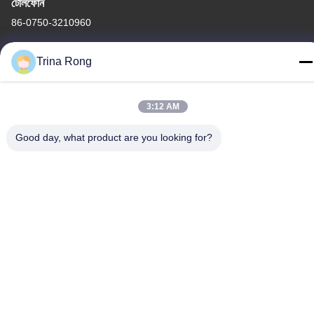
টেলিফোন
86-0750-3210960
Trina Rong
গোপনীয়তা নীতি
|
সাইট ম্যাপ
3:12 AM
চীন ভালো মানের আইআর হ্যালোজেন ল্যাম্প সরবরাহকারী। কপিরাইট © -2026
Good day, what product are you looking for?
Guangdong Youhui Technology Co., Ltd. সমস্ত অধিকার সংরক্ষিত।