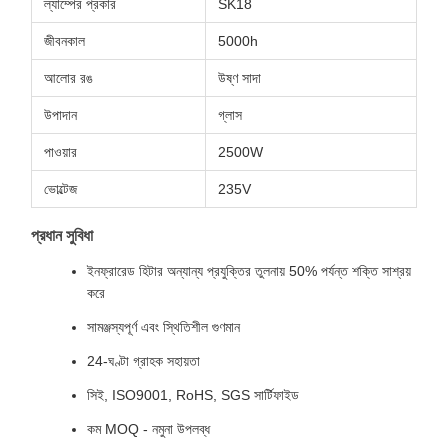
ল্যাম্পের প্রকার
SK18
জীবনকাল
5000h
আলোর রঙ
উষ্ণ সাদা
উপাদান
গ্লাস
পাওয়ার
2500W
ভোল্টেজ
235V
প্রধান সুবিধা
ইনফ্রারেড হিটার অন্যান্য প্রযুক্তির তুলনায় 50% পর্যন্ত শক্তি সাশ্রয়
করে
সামঞ্জস্যপূর্ণ এবং স্থিতিশীল গুণমান
24-ঘণ্টা গ্রাহক সহায়তা
সিই, ISO9001, RoHS, SGS সার্টিফাইড
কম MOQ - নমুনা উপলব্ধ