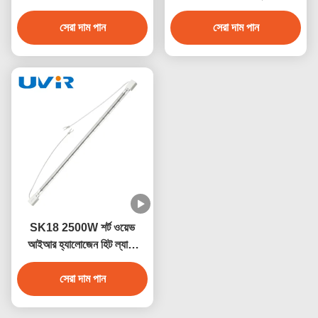
শিল্প শুকানোর জন্য
জন্য
সেরা দাম পান
সেরা দাম পান
SK18 2500W শর্ট ওয়েভ
আইআর হ্যালোজেন হিট ল্যাম্প
235V
সেরা দাম পান