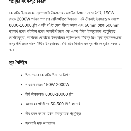
পণ্যের সংক্ষিপ্ত বিবরণ
কোয়ার্টজ ইনফ্রারেড ল্যাম্পগুলি উচ্চমানের কোয়ার্টজ উপাদান থেকে তৈরি, 150W
থেকে 2000W পর্যন্ত পাওয়ার রেটিংগুলিতে উপলব্ধ।এই টেকসই ইনফ্রারেড ল্যাম্প
8000-10000 ঘন্টা একটি বর্ধিত সেবা জীবন অফার এবং 50mm থেকে 500mm
ব্যাসার্ধ মধ্যে পরিসীমা মধ্যে আসাদীর্ঘ তরঙ্গ এবং একক টিউব ইনফ্রারেড প্রযুক্তির
বৈশিষ্ট্যযুক্ত, আমাদের কোয়ার্টজ ইনফ্রারেড ল্যাম্পগুলি বিভিন্ন শিল্প অ্যাপ্লিকেশনগুলির
জন্য দীর্ঘ তরঙ্গ কালো টিউব ইনফ্রারেড রেডিয়েটর হিসাবে দুর্দান্ত পারফরম্যান্স সরবরাহ
করে।
মূল বৈশিষ্ট্য
উচ্চ মানের কোয়ার্টজ উপাদান নির্মাণ
পাওয়ার রেঞ্জঃ 150W-2000W
দীর্ঘ জীবনকালঃ 8000-10000 ঘন্টা
আকারের পরিসীমাঃ 50-500 মিমি ব্যাসার্ধ
দীর্ঘ তরঙ্গ কালো টিউব ইনফ্রারেড প্রযুক্তি
জ্বালানি দক্ষ অপারেশন