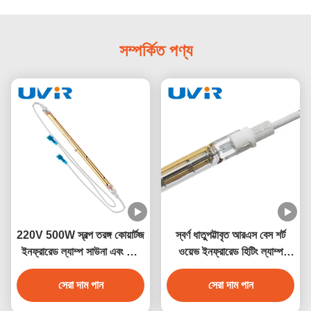
সম্পর্কিত পণ্য
220V 500W স্বল্প তরঙ্গ কোয়ার্টজ
স্বর্ণ ধাতুপট্টাবৃত আরএস বেস শর্ট
ইনফ্রারেড ল্যাম্প সাউনা এবং শিল্প
ওয়েভ ইনফ্রারেড হিটিং ল্যাম্প
গরম জন্য
500W 230V
সেরা দাম পান
সেরা দাম পান