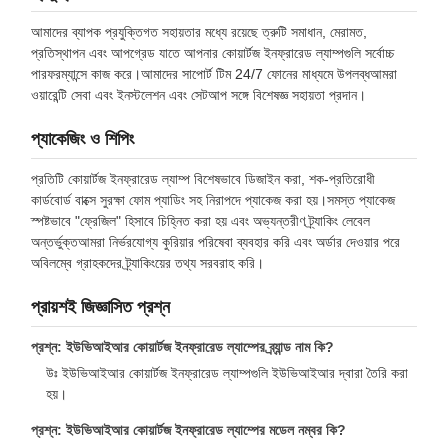
আমাদের ব্যাপক প্রযুক্তিগত সহায়তার মধ্যে রয়েছে ত্রুটি সমাধান, মেরামত,
প্রতিস্থাপন এবং আপগ্রেড যাতে আপনার কোয়ার্টজ ইনফ্রারেড ল্যাম্পগুলি সর্বোচ্চ
পারফরম্যান্সে কাজ করে।আমাদের সাপোর্ট টিম 24/7 ফোনের মাধ্যমে উপলব্ধআমরা
ওয়ারেন্টি সেবা এবং ইনস্টলেশন এবং সেটআপ সঙ্গে বিশেষজ্ঞ সহায়তা প্রদান।
প্যাকেজিং ও শিপিং
প্রতিটি কোয়ার্টজ ইনফ্রারেড ল্যাম্প বিশেষভাবে ডিজাইন করা, শক-প্রতিরোধী
কার্ডবোর্ড বাক্সে সুরক্ষা ফোম প্যাডিং সহ নিরাপদে প্যাকেজ করা হয়।সমস্ত প্যাকেজ
স্পষ্টভাবে "ফ্রেজিল" হিসাবে চিহ্নিত করা হয় এবং অভ্যন্তরীণ ট্র্যাকিং লেবেল
অন্তর্ভুক্তআমরা নির্ভরযোগ্য কুরিয়ার পরিষেবা ব্যবহার করি এবং অর্ডার দেওয়ার পরে
অবিলম্বে গ্রাহকদের ট্র্যাকিংয়ের তথ্য সরবরাহ করি।
প্রায়শই জিজ্ঞাসিত প্রশ্ন
প্রশ্ন: ইউভিআইআর কোয়ার্টজ ইনফ্রারেড ল্যাম্পের ব্র্যান্ড নাম কি?
উঃ ইউভিআইআর কোয়ার্টজ ইনফ্রারেড ল্যাম্পগুলি ইউভিআইআর দ্বারা তৈরি করা
হয়।
প্রশ্ন: ইউভিআইআর কোয়ার্টজ ইনফ্রারেড ল্যাম্পের মডেল নম্বর কি?