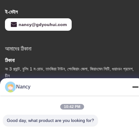
ই-মেইল
nancy@gdyouhui.com
আমাদের ঠিকানা
ঠিকানা
নং 3 প্ল্যান্ট, বুলিং 1 ম রোড, তাংজিয়া টাউন, পেংজিয়াং জেলা, জিয়াংমেন সিটি, গুয়াংডং প্রদেশ,
চীন
Nancy
টেলিফোন
86-0750-3210960
10:42 PM
Good day, what product are you looking for?
গোপনীয়তা নীতি
|
সাইট ম্যাপ