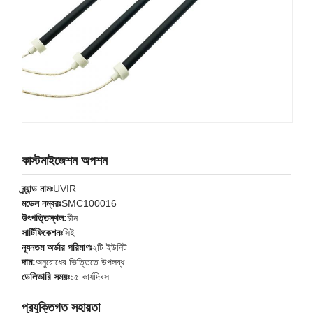
কাস্টমাইজেশন অপশন
ব্র্যান্ড নামঃ
UVIR
মডেল নম্বরঃ
SMC100016
উৎপত্তিস্থল:
চীন
সার্টিফিকেশনঃ
সিই
ন্যূনতম অর্ডার পরিমাণঃ
২টি ইউনিট
দাম:
অনুরোধের ভিত্তিতে উপলব্ধ
ডেলিভারি সময়ঃ
১৫ কার্যদিবস
প্রযুক্তিগত সহায়তা