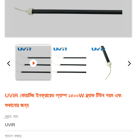
UVIR কোয়ার্টজ ইনফ্রারেড ল্যাম্প ১৫০০W ব্ল্যাক টিউব গরম এবং
শুকানোর জন্য
ব্র্যান্ড নাম:
UVIR
মডেল নম্বর: