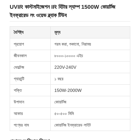
UVIR কাস্টমাইজেশন IR হিটার ল্যাম্প 1500W কোয়ার্টজ
ইনফ্রারেড লং ওয়েভ ব্ল্যাক টিউব
বৈশিষ্ট্য
মূল্য
প্রয়োগ
গরম করা, শুকানো, নিরাময়
জীবনকাল
৮০০০-১০০০০ এইচ
ভোল্টেজ
220V-240V
গ্যারান্টি
১ বছর
শক্তি
150W-2000W
উপাদান
কোয়ার্টজ
আকার
৫০-৫০০ মিমি
পণ্যের নাম
কোয়ার্টজ ইনফ্রারেড লাইট