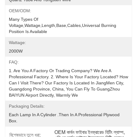
OEM/ODM:
Many Types Of 
Voltage,wattage,length,base,cables,universal Burning 
Position Is Available
Wattage:
2000W
FAQ:
1. Are You A Factory Or Trading Company? We Are A 
Professional Factory. 2. Where Is Your Factory Located? How 
Can I Visit There? Our Factory Is Located In JiangMen City, 
Guangdong Province, China, You Can Fly To GuangZhou 
BAIYUN Airport Directly, Warmly We
Packaging Details:
Each Lamp In A Cylinder .Then In A Professional Plywood 
Box.
OEM কার্বন ফাইবার ইনফ্রারেড হিটিং ল্যাম্প
, 
বিশেষভাবে তুলে ধরা: