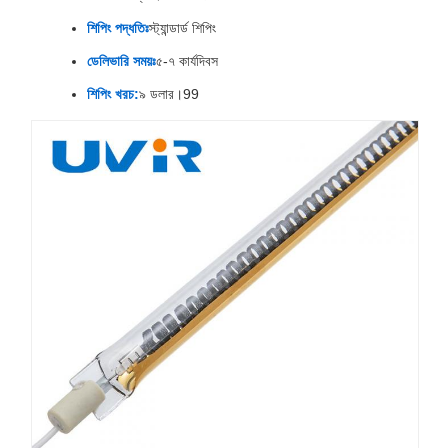
শিপিং পদ্ধতিঃ
স্ট্যান্ডার্ড শিপিং
ডেলিভারি সময়ঃ
৫-৭ কার্যদিবস
শিপিং খরচ:
৯ ডলার।99