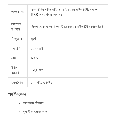
একক টিউব কার্বন ফাইবার আইআর কোয়ার্টজ হিটার ল্যাম্প
পণ্যের নাম
R7S বেস সোনার লেপ সহ
ল্যাম্পের
বিদেশ থেকে আমদানি করা উচ্চমানের কোয়ার্টজ টিউব থেকে তৈরি
উপাদান
রিফ্লেক্টর
স্বর্ণ
গ্যারান্টি
৫০০০ ঘন্টা
বেস
R7S
টিউব
৮-২৪ মিমি
ব্যাসার্ধ
তরঙ্গদৈর্ঘ্য
১-২ মাইক্রোমিটার
অ্যাপ্লিকেশন
গরম করার সিস্টেম
প্লাস্টিক গঠনের কাজ