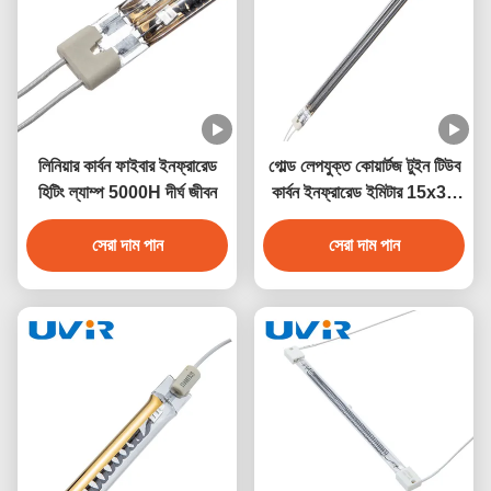
লিনিয়ার কার্বন ফাইবার ইনফ্রারেড
গোল্ড লেপযুক্ত কোয়ার্টজ টুইন টিউব
হিটিং ল্যাম্প 5000H দীর্ঘ জীবন
কার্বন ইনফ্রারেড ইমিটার 15x33
মিমি
সেরা দাম পান
সেরা দাম পান