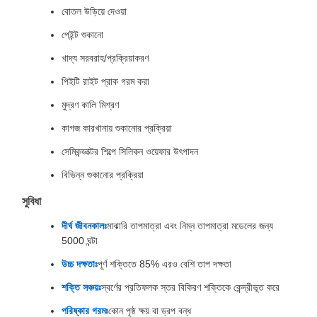
বোতল উড়িয়ে দেওয়া
পেইন্ট শুকানো
খাদ্য সরবরাহ/প্রক্রিয়াকরণ
পিইটি রাইট প্রাক গরম করা
মুদ্রণ কালি মিশ্রণ
কাগজ কারখানায় শুকানোর প্রক্রিয়া
সেমিকন্ডাক্টর শিল্পে সিলিকন ওয়েফার উৎপাদন
বিভিন্ন শুকানোর প্রক্রিয়া
সুবিধা
দীর্ঘ জীবনকালঃ
মাঝারি তাপমাত্রা এবং নিম্ন তাপমাত্রা মডেলের জন্য
5000 ঘন্টা
উচ্চ দক্ষতাঃ
পূর্ণ শক্তিতে 85% এরও বেশি তাপ দক্ষতা
শক্তি সঞ্চয়ঃ
স্বর্ণের প্রতিফলক স্তর বিকিরণ শক্তিকে কেন্দ্রীভূত করে
পরিষ্কার গরমঃ
কোন পৃষ্ঠ ক্ষয় বা ড্রপ বন্ধ