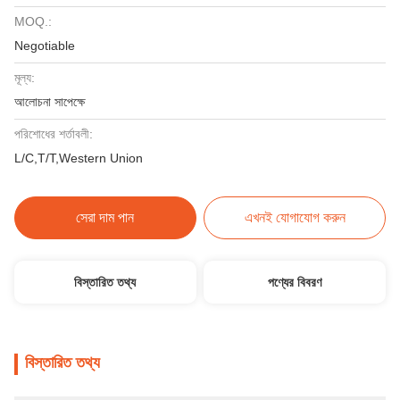
MOQ.:
Negotiable
মূল্য:
আলোচনা সাপেক্ষে
পরিশোধের শর্তাবলী:
L/C,T/T,Western Union
সেরা দাম পান
এখনই যোগাযোগ করুন
বিস্তারিত তথ্য
পণ্যের বিবরণ
বিস্তারিত তথ্য