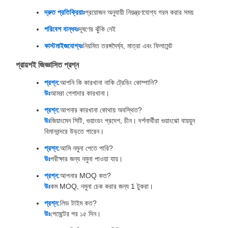
দ্রুত প্রতিক্রিয়াঃ
প্রয়োজন অনুযায়ী নিয়ন্ত্রণযোগ্য গরম করার সময়
পরিবেশ বান্ধবঃ
দূষণের ঝুঁকি নেই
কাস্টমাইজযোগ্যঃ
নিয়মিত তরঙ্গদৈর্ঘ্য, মাত্রা এবং ফিলামেন্ট
প্রায়শই জিজ্ঞাসিত প্রশ্ন
প্রশ্ন:
আপনি কি কারখানা নাকি ট্রেডিং কোম্পানি?
উঃ
আমরা পেশাদার কারখানা।
প্রশ্ন:
আপনার কারখানা কোথায় অবস্থিত?
উঃ
জিয়াংমেন সিটি, গুয়াংডং প্রদেশ, চীন। দর্শনার্থীরা গুয়াংঝো বায়য়ুন
বিমানবন্দরে উড়তে পারেন।
প্রশ্ন:
আমি নমুনা পেতে পারি?
উঃ
পরীক্ষার জন্য নমুনা পাওয়া যায়।
প্রশ্ন:
আপনার MOQ কত?
উঃ
কম MOQ, নমুনা চেক করার জন্য 1 টুকরা।
প্রশ্ন:
লিড টাইম কত?
উঃ
পেমেন্টের পর ১৫ দিন।