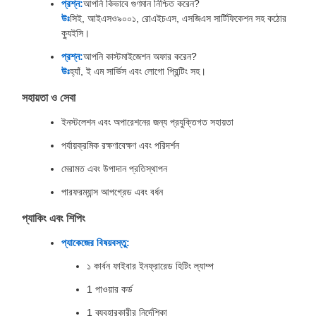
প্রশ্ন:
আপনি কিভাবে গুণমান নিশ্চিত করেন?
উঃ
সিই, আইএসও৯০০১, রোএইচএস, এসজিএস সার্টিফিকেশন সহ কঠোর
ক্যুইসি।
প্রশ্ন:
আপনি কাস্টমাইজেশন অফার করেন?
উঃ
হ্যাঁ, ই এম সার্ভিস এবং লোগো প্রিন্টিং সহ।
সহায়তা ও সেবা
ইনস্টলেশন এবং অপারেশনের জন্য প্রযুক্তিগত সহায়তা
পর্যায়ক্রমিক রক্ষণাবেক্ষণ এবং পরিদর্শন
মেরামত এবং উপাদান প্রতিস্থাপন
পারফরম্যান্স আপগ্রেড এবং বর্ধন
প্যাকিং এবং শিপিং
প্যাকেজের বিষয়বস্তু:
১ কার্বন ফাইবার ইনফ্রারেড হিটিং ল্যাম্প
1 পাওয়ার কর্ড
1 ব্যবহারকারীর নির্দেশিকা