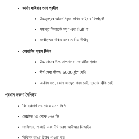
কার্বন ফাইবার তাপ প্রদীপ
উচ্চমূল্যের আমদানিকৃত কার্বন ফাইবার ফিলামেন্ট
সমাপ্ত ফিলামেন্ট মসৃণ এবং fluff না
সর্বোত্তম শক্তি এবং সর্বোচ্চ দীর্ঘায়ু
কোয়ার্টজ গ্লাস টিউব
উচ্চ মানের উচ্চ তাপমাত্রা কোয়ার্টজ গ্লাস
দীর্ঘ সেবা জীবনঃ 5000 ঘন্টা বেশি
অ-বিষাক্ত, কোন অদ্ভুত গন্ধ নেই, দূষণের ঝুঁকি নেই
প্রধান নকশা বৈশিষ্ট্য
রিং ব্যাসার্ধ ৩৯ থেকে ৬০০ মিমি
ভোল্টেজ ২৪ থেকে ৫৭৫ ভি
সংক্ষিপ্ত, মাঝারি এবং দীর্ঘ তরঙ্গ আইআর ডিজাইন
বিভিন্ন রঙের টিউব পাওয়া যায়