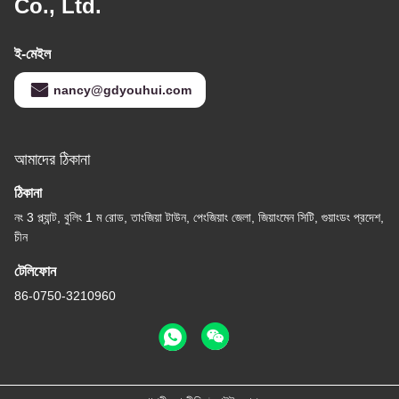
Co., Ltd.
ই-মেইল
nancy@gdyouhui.com
আমাদের ঠিকানা
ঠিকানা
নং 3 প্ল্যান্ট, বুলিং 1 ম রোড, তাংজিয়া টাউন, পেংজিয়াং জেলা, জিয়াংমেন সিটি, গুয়াংডং প্রদেশ,
চীন
টেলিফোন
86-0750-3210960