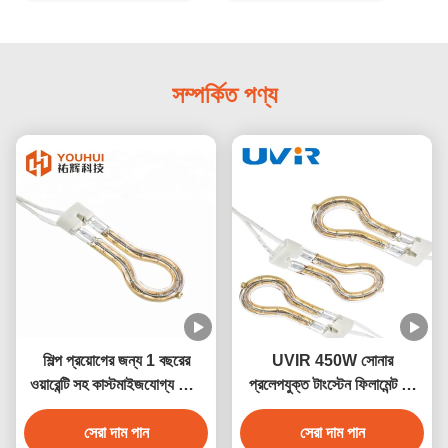
সম্পর্কিত পণ্য
শিল্প প্রয়োগের জন্য 1 বছরের
UVIR 450W সোনার
ওয়ারেন্টি সহ কাস্টমাইজযোগ্য গোল্ড
প্রলেপযুক্ত টাংস্টেন ফিলামেন্ট রিং
রিফ্লেক্টর রিং ইনফ্রারেড ল্যাম্প
ইনফ্রারেড ল্যাম্প
সেরা দাম পান
সেরা দাম পান