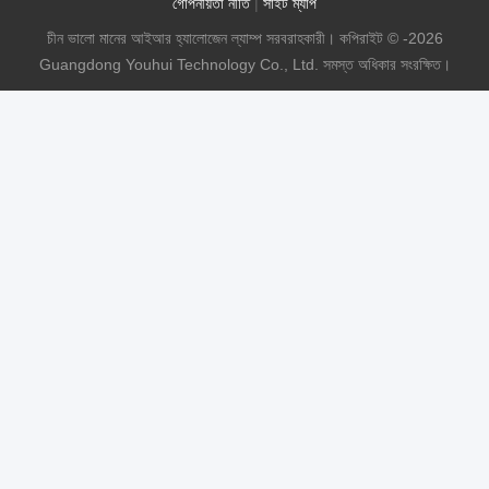
গোপনীয়তা নীতি
|
সাইট ম্যাপ
চীন ভালো মানের আইআর হ্যালোজেন ল্যাম্প সরবরাহকারী। কপিরাইট © -2026
Guangdong Youhui Technology Co., Ltd. সমস্ত অধিকার সংরক্ষিত।