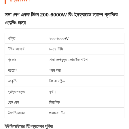
সাদা লেপ একক টিউব 200-6000W রিং ইনফ্রারেড ল্যাম্প প্লাস্টিক
ওয়েল্ডিং জন্য
শক্তি
২০০-৬০০০W
টিউব ব্যাসার্ধ
৮-১৪ মিমি
প্রকার
সাদা লেপযুক্ত কোয়ার্টজ পাইপ
প্রয়োগ
গরম করা
আকৃতি
রিং বা রাউন্ড
ব্যক্তিগতকৃত
হ্যাঁ।
হেড বেস
সিরামিক
উৎপত্তিস্থল
গুয়াংডং, চীন
ইউভিআইআর হিট ল্যাম্পের সুবিধা