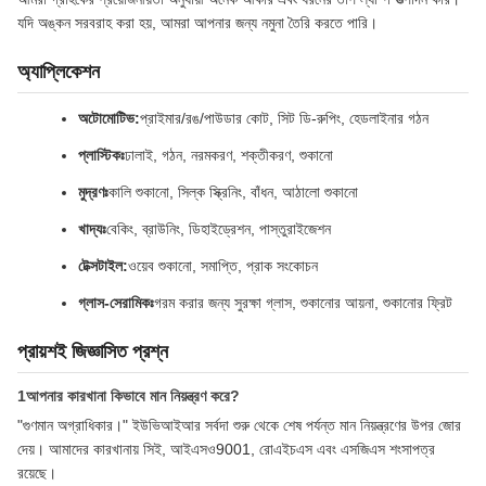
যদি অঙ্কন সরবরাহ করা হয়, আমরা আপনার জন্য নমুনা তৈরি করতে পারি।
অ্যাপ্লিকেশন
অটোমোটিভ:
প্রাইমার/রঙ/পাউডার কোট, সিট ডি-রুপিং, হেডলাইনার গঠন
প্লাস্টিকঃ
ঢালাই, গঠন, নরমকরণ, শক্তীকরণ, শুকানো
মুদ্রণঃ
কালি শুকানো, সিল্ক স্ক্রিনিং, বাঁধন, আঠালো শুকানো
খাদ্যঃ
বেকিং, ব্রাউনিং, ডিহাইড্রেশন, পাস্তুরাইজেশন
টেক্সটাইল:
ওয়েব শুকানো, সমাপ্তি, প্রাক সংকোচন
গ্লাস-সেরামিকঃ
গরম করার জন্য সুরক্ষা গ্লাস, শুকানোর আয়না, শুকানোর ফ্রিট
প্রায়শই জিজ্ঞাসিত প্রশ্ন
1আপনার কারখানা কিভাবে মান নিয়ন্ত্রণ করে?
"গুণমান অগ্রাধিকার।" ইউভিআইআর সর্বদা শুরু থেকে শেষ পর্যন্ত মান নিয়ন্ত্রণের উপর জোর
দেয়। আমাদের কারখানায় সিই, আইএসও9001, রোএইচএস এবং এসজিএস শংসাপত্র
রয়েছে।