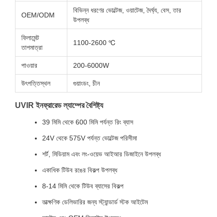
বিভিন্ন ধরণের ভোল্টেজ, ওয়াটেজ, দৈর্ঘ্য, বেস, তার
OEM/ODM
উপলব্ধ
ফিলামেন্ট
1100-2600 ℃
তাপমাত্রা
পাওয়ার
200-6000W
উৎপত্তিস্থল
গুয়াংডং, চীন
UVIR ইনফ্রারেড ল্যাম্পের বৈশিষ্ট্য
39 মিমি থেকে 600 মিমি পর্যন্ত রিং ব্যাস
24V থেকে 575V পর্যন্ত ভোল্টেজ পরিসীমা
শর্ট, মিডিয়াম এবং লং-ওয়েভ আইআর ডিজাইনে উপলব্ধ
একাধিক টিউব রঙের বিকল্প উপলব্ধ
8-14 মিমি থেকে টিউব ব্যাসের বিকল্প
তাত্ক্ষণিক ডেলিভারির জন্য স্ট্যান্ডার্ড স্টক আইটেম