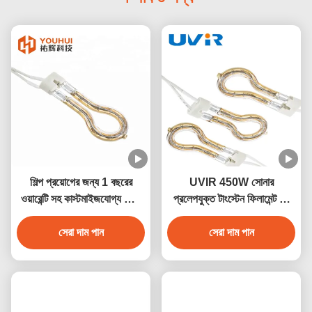
শিল্প প্রয়োগের জন্য 1 বছরের
UVIR 450W সোনার
ওয়ারেন্টি সহ কাস্টমাইজযোগ্য গোল্ড
প্রলেপযুক্ত টাংস্টেন ফিলামেন্ট রিং
রিফ্লেক্টর রিং ইনফ্রারেড ল্যাম্প
ইনফ্রারেড ল্যাম্প
সেরা দাম পান
সেরা দাম পান