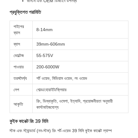
কাস্টম এবং OEM ডিজাইন উপলব্ধ
প্রযুক্তিগত পরামিতি
পাইপের
8-14mm
ব্যাস
ব্যাস
39mm-606mm
ভোল্টেজ
55-575V
পাওয়ার
200-6000W
তরঙ্গদৈর্ঘ্য
শর্ট ওয়েভ, মিডিয়াম ওয়েভ, লং ওয়েভ
লেপ
গোল্ড/হোয়াইট/ক্লিয়ার
রিং, ডিম্বাকৃতি, ওমেগা, ইত্যাদি, প্রয়োজনীয়তা অনুযায়ী
আকৃতি
কাস্টমাইজযোগ্য
কুইক কানেক্ট রিং 39 মিমি
স্টক এবং স্ট্যান্ডার্ড (নন-স্টক) রিং শর্ট-ওয়েভ 39 মিমি কুইক কানেক্ট ল্যাম্প