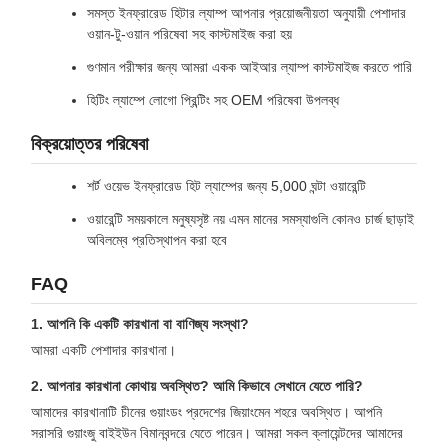
সমস্ত ইনফ্রারেড হিটার ল্যাম্প আপনার প্রয়োজনীয়তা অনুযায়ী পেশাদার
ওয়ান-টু-ওয়ান পরিষেবা সহ কাস্টমাইজ করা হয়
গুণমান পরীক্ষার জন্য আমরা একক আইআর ল্যাম্প কাস্টমাইজ করতে পারি
হিটিং ল্যাম্পে লোগো প্রিন্টিং সহ OEM পরিষেবা উপলব্ধ
বিক্রয়োত্তর পরিষেবা
শর্ট ওয়েভ ইনফ্রারেড হিট ল্যাম্পের জন্য 5,000 ঘন্টা ওয়ারেন্টি
ওয়ারেন্টি সময়কালে মনুষ্যসৃষ্ট নয় এমন মানের সমস্যাগুলি কোনও চার্জ ছাড়াই
অবিলম্বে প্রতিস্থাপন করা হবে
FAQ
1. আপনি কি একটি কারখানা বা বাণিজ্য সংস্থা?
আমরা একটি পেশাদার কারখানা।
2. আপনার কারখানা কোথায় অবস্থিত? আমি কিভাবে সেখানে যেতে পারি?
আমাদের কারখানাটি চীনের গুয়াংডং প্রদেশের জিয়াংমেন শহরে অবস্থিত। আপনি
সরাসরি গুয়াংজু বাইইউন বিমানবন্দরে যেতে পারেন। আমরা সকল ক্লায়েন্টদের আমাদের