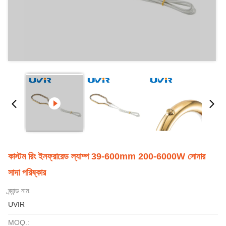
কাস্টম রিং ইনফ্রারেড ল্যাম্প 39-600mm 200-6000W সোনার
সাদা পরিষ্কার
ব্র্যান্ড নাম:
UVIR
MOQ.: