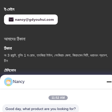
ই-মেইল
nancy@gdyouhui.com
আমাদের ঠিকানা
ঠিকানা
নং 3 প্ল্যান্ট, বুলিং 1 ম রোড, তাংজিয়া টাউন, পেংজিয়াং জেলা, জিয়াংমেন সিটি, গুয়াংডং প্রদেশ,
চীন
টেলিফোন
86-0750-3210960
Nancy
11:52 AM
গোপনীয়তা নীতি
|
সাইট ম্যাপ
Good day, what product are you looking for?