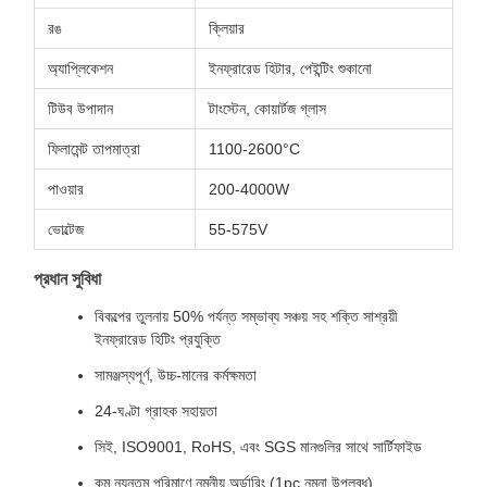
রঙ
ক্লিয়ার
অ্যাপ্লিকেশন
ইনফ্রারেড হিটার, পেইন্টিং শুকানো
টিউব উপাদান
টাংস্টেন, কোয়ার্টজ গ্লাস
ফিলামেন্ট তাপমাত্রা
1100-2600°C
পাওয়ার
200-4000W
ভোল্টেজ
55-575V
প্রধান সুবিধা
বিকল্পের তুলনায় 50% পর্যন্ত সম্ভাব্য সঞ্চয় সহ শক্তি সাশ্রয়ী
ইনফ্রারেড হিটিং প্রযুক্তি
সামঞ্জস্যপূর্ণ, উচ্চ-মানের কর্মক্ষমতা
24-ঘণ্টা গ্রাহক সহায়তা
সিই, ISO9001, RoHS, এবং SGS মানগুলির সাথে সার্টিফাইড
কম ন্যূনতম পরিমাণে নমনীয় অর্ডারিং (1pc নমুনা উপলব্ধ)