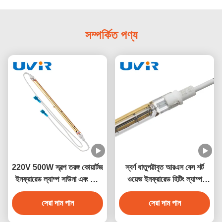
সম্পর্কিত পণ্য
220V 500W স্বল্প তরঙ্গ কোয়ার্টজ
স্বর্ণ ধাতুপট্টাবৃত আরএস বেস শর্ট
ইনফ্রারেড ল্যাম্প সাউনা এবং শিল্প
ওয়েভ ইনফ্রারেড হিটিং ল্যাম্প
গরম জন্য
500W 230V
সেরা দাম পান
সেরা দাম পান