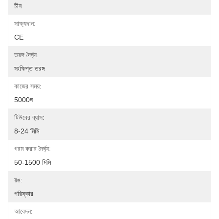
চীন
সাক্ষ্যদান:
CE
তরঙ্গ দৈর্ঘ্য:
সংক্ষিপ্ত তরঙ্গ
কাজের সময়:
5000ঘ
টিউবের ব্যাস:
8-24 মিমি
গরম করার দৈর্ঘ্য:
50-1500 মিমি
রঙ:
পরিষ্কার
আবেদন: