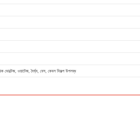
ক ভোল্টেজ, ওয়াটেজ, দৈর্ঘ্য, বেস, কেবল বিকল্প উপলব্ধ