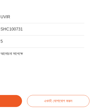
UVIR
SHC100731
5
আলোচনা সাপেক্ষে
এখনই যোগাযোগ করুন