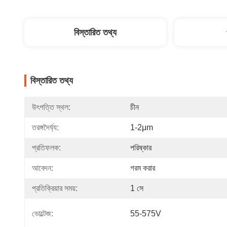
বিস্তারিত তথ্য
বিস্তারিত তথ্য
উৎপত্তি স্থল:
চীন
তরঙ্গদৈর্ঘ্য:
1-2μm
প্রতিফলক:
পরিষ্কার
আবেদন:
গরম করার
প্রতিক্রিয়ার সময়:
1 সে
ভোল্টেজ:
55-575V