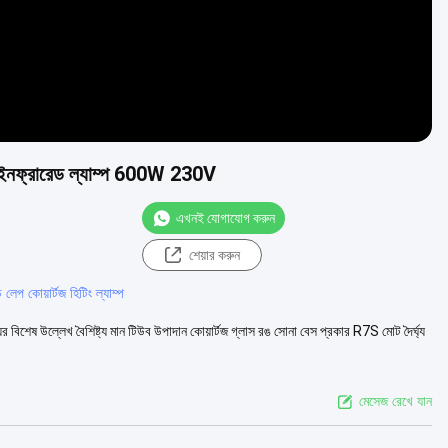
্টজ ইনফ্রারেড ল্যাম্প 600W 230V
এখনই যোগাযোগ করুন
শেয়ার করুন
ড লেপ কোয়ার্টজ হিটিং ল্যাম্প
িশেষ উল্লেখ বৈশিষ্ট্য মান টিউব উপাদান কোয়ার্টজ গ্লাস রঙ সোনা বেস প্রকার R7S মোট দৈর্ঘ্য
মেসেজ রেখে যান