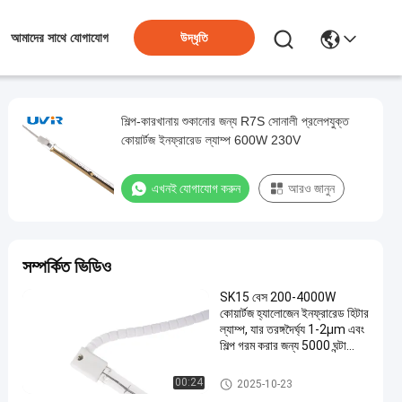
উদ্ধৃতি
আমাদের সাথে যোগাযোগ
শিল্প-কারখানায় শুকানোর জন্য R7S সোনালী প্রলেপযুক্ত
কোয়ার্টজ ইনফ্রারেড ল্যাম্প 600W 230V
এখনই যোগাযোগ করুন
আরও জানুন
সম্পর্কিত ভিডিও
SK15 বেস 200-4000W
কোয়ার্টজ হ্যালোজেন ইনফ্রারেড হিটার
ল্যাম্প, যার তরঙ্গদৈর্ঘ্য 1-2µm এবং
শিল্প গরম করার জন্য 5000 ঘন্টা
কাজের সময়
কোয়ার্টজ ইনফ্রারেড ল্যাম্প
00:24
2025-10-23