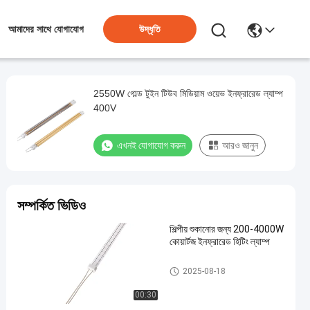
উদ্ধৃতি
আমাদের সাথে যোগাযোগ
2550W গোল্ড টুইন টিউব মিডিয়াম ওয়েভ ইনফ্রারেড ল্যাম্প
400V
এখনই যোগাযোগ করুন
আরও জানুন
সম্পর্কিত ভিডিও
শিল্পীয় শুকানোর জন্য 200-4000W
কোয়ার্টজ ইনফ্রারেড হিটিং ল্যাম্প
কোয়ার্টজ ইনফ্রারেড ল্যাম্প
2025-08-18
00:30