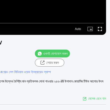
Auto
Picture-
Fullscre
in-
Picture
0V
এখনই যোগাযোগ করুন
শেয়ার করুন
#
গোল্ড লেপ মিডিয়াম ওয়েভ ইনফ্রারেড ল্যাম্প
র বিশেষ উল্লেখ বৈশিষ্ট্য মান প্রতিফলক সোনা পাওয়ার ২৫৫০W উপাদান কোয়ার্টজ টিউব আলোর উৎস
মেসেজ রেখে যান