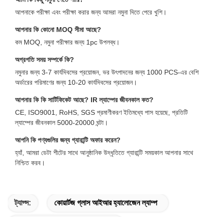
আপনাকে পরীক্ষা এবং পরীক্ষা করার জন্য আমরা নমুনা দিতে পেরে খুশি।
আপনার কি কোনো MOQ সীমা আছে?
কম MOQ, নমুনা পরীক্ষার জন্য 1pc উপলব্ধ।
অগ্রগতি সময় সম্পর্কে কি?
নমুনার জন্য 3-7 কার্যদিবসের প্রয়োজন, ভর উৎপাদনের জন্য 1000 PCS-এর বেশি
অর্ডারের পরিমাণের জন্য 10-20 কার্যদিবসের প্রয়োজন।
আপনার কি কি সার্টিফিকেট আছে? IR ল্যাম্পের জীবনকাল কত?
CE, ISO9001, RoHS, SGS প্রমাণীকরণ ইতিমধ্যে পাস হয়েছে, প্রতিটি
ল্যাম্পের জীবনকাল 5000-20000 ঘন্টা।
আপনি কি পণ্যগুলির জন্য গ্যারান্টি অফার করেন?
হ্যাঁ, আমরা ডেটা শীটের সাথে আনুষ্ঠানিক উদ্ধৃতিতে গ্যারান্টি সময়কাল আপনার সাথে
নিশ্চিত করব।
ট্যাগ্স:
কোয়ার্টজ গ্লাস আইআর হ্যালোজেন ল্যাম্প