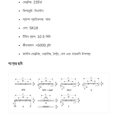
ভোল্টেজ: 235V
ফিলামেন্ট: টাংস্টেন
ল্যাম্প প্রতিফলক: সাদা
বেস: SK18
টিউব ব্যাস: 10.5 মিমি
জীবনকাল: >5000 ঘন্টা
কাস্টম ভোল্টেজ, ওয়াটেজ, দৈর্ঘ্য, বেস এবং তারগুলি উপলব্ধ
পণ্যের ছবি