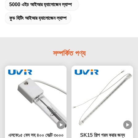
5000 এইচ আইআর হ্যালোজেন ল্যাম্প
ফুড হিটিং আইআর হ্যালোজেন ল্যাম্প
সম্পর্কিত পণ্য
এসকে১৫ বেস সহ ৪০০ ভোল্ট ৩০০০
SK15 শিল্প গরম করার জন্য