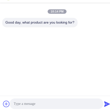
10:14 PM
গোপনীয়তা নীতি
|
সাইট ম্যাপ
Good day, what product are you looking for?
চীন ভালো মানের আইআর হ্যালোজেন ল্যাম্প সরবরাহকারী। কপিরাইট © -2026
Guangdong Youhui Technology Co., Ltd. সমস্ত অধিকার সংরক্ষিত।