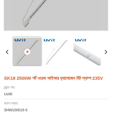
SK18 2500W শর্ট ওয়েভ আইআর হ্যালোজেন হিট ল্যাম্প 235V
ব্র্যান্ড নাম:
UVIR
মডেল নম্বর:
SHW100019-5