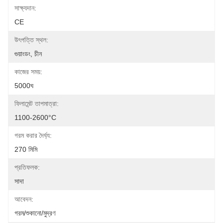
সাক্ষ্যদান:
CE
উৎপত্তি স্থল:
গুয়াংডং, চীন
কাজের সময়:
5000ঘ
ফিলামেন্ট তাপমাত্রা:
1100-2600°C
গরম করার দৈর্ঘ্য:
270 মিমি
প্রতিফলক:
সাদা
আবেদন:
গরম/শুকানো/মুদ্রণ