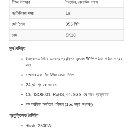
টিউব উপাদান
টাংস্টেন, কোয়ার্টজ গ্লাস
প্রতিক্রিয়া সময়
1s
মোট দৈর্ঘ্য
355 মিমি
বেস
SK18
মূল বৈশিষ্ট্য
ইনফ্রারেড হিটার অন্যান্য প্রযুক্তির তুলনায় 50% পর্যন্ত শক্তি সাশ্রয়
করে
চমৎকার এবং স্থিতিশীল মানের নির্মাণ
24-ঘন্টা গ্রাহক সহায়তা
CE, ISO9001, RoHS, এবং SGS-এর সাথে প্রত্যয়িত
কম সর্বনিম্ন অর্ডারের পরিমাণ (1pc নমুনা উপলব্ধ)
প্রযুক্তিগত বৈশিষ্ট্য
পাওয়ার: 2500W