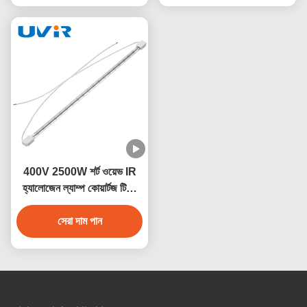
400V 2500W শর্ট ওয়েভ IR
হ্যালোজেন ল্যাম্প কোয়ার্টজ টিউব
সহ
সেরা দাম পান