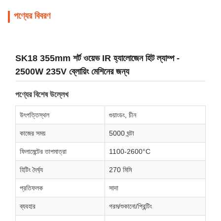
পণ্যের বিবরণ
SK18 355mm শর্ট ওয়েভ IR হ্যালোজেন হিট ল্যাম্প -
2500W 235V ব্লোয়িং মেশিনের জন্য
পণ্যের বিশেষ উল্লেখ
উৎপত্তিস্থল
গুয়াংডং, চীন
কাজের সময়
5000 ঘন্টা
ফিলামেন্টের তাপমাত্রা
1100-2600°C
হিটিং দৈর্ঘ্য
270 মিমি
প্রতিফলক
সাদা
ব্যবহার
গরম/শুকানো/প্রিন্টিং