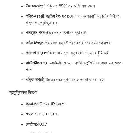
উচ্চ দক্ষতা:
পূর্ণ শক্তিতে 85% এর বেশি তাপ দক্ষতা
শক্তি-সাশ্রয়ী প্রতিফলিত স্তর:
সোনা বা নন-অরগানিক কোটিং বিকিরণ
শক্তিকে কেন্দ্রীভূত করে
পরিষ্কার গরম:
পৃষ্ঠের ক্ষয় বা উপাদান পড়া নেই
সঠিক নিয়ন্ত্রণ:
প্রয়োজন অনুযায়ী গরম করার সময় সামঞ্জস্যযোগ্য
পরিবেশ বান্ধব:
পরিবেশ বা লক্ষ্য বস্তুর কোনো দূষণের ঝুঁকি নেই
কাস্টমাইজযোগ্য:
তরঙ্গদৈর্ঘ্য, মাত্রা এবং ফিলামেন্টগুলি সামঞ্জস্য করা যেতে
পারে
শক্তি সাশ্রয়ী:
উচ্চতর গরম করার ফলাফলের সাথে কম খরচ
প্রযুক্তিগত বিবরণ
প্রকার:
ছোট তরঙ্গ IR ল্যাম্প
মডেল:
SHG100061
ভোল্টেজ:
400V