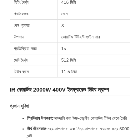
হিটিং দৈর্ঘ্য
416 মিমি
প্রতিফলক
সোনা
বেস প্রকার
X
উপাদান
কোয়ার্টজ টিউব/টাংস্টেন তার
প্রতিক্রিয়া সময়
1s
মোট দৈর্ঘ্য
512 মিমি
টিউব ব্যাস
11.5 মিমি
IR কোয়ার্টজ 2000W 400V ইনফ্রারেড হিটার ল্যাম্প
প্রধান সুবিধা
প্রিমিয়াম উপকরণ:
আমদানি করা উচ্চ-শ্রেণীর কোয়ার্টজ টিউব থেকে তৈরি
দীর্ঘ জীবনকাল:
মধ্য-তাপমাত্রা এবং নিম্ন-তাপমাত্রা মডেলের জন্য 5000
ঘন্টা