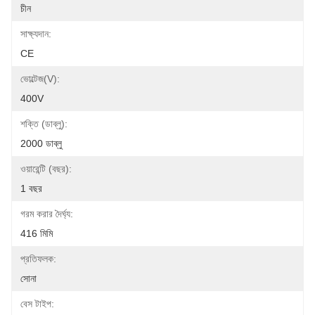
চীন
সাক্ষ্যদান:
CE
ভোল্টেজ(v):
400V
শক্তি (ডাব্লু):
2000 ডাব্লু
ওয়ারেন্টি (বছর):
1 বছর
গরম করার দৈর্ঘ্য:
416 মিমি
প্রতিফলক:
সোনা
বেস টাইপ: