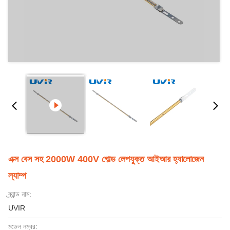
এক্স বেস সহ 2000W 400V গোল্ড লেপযুক্ত আইআর হ্যালোজেন
ল্যাম্প
ব্র্যান্ড নাম:
UVIR
মডেল নম্বর: