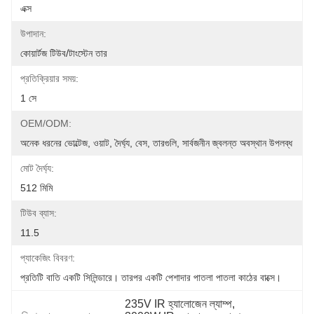
এক্স
উপাদান:
কোয়ার্টজ টিউব/টাংস্টেন তার
প্রতিক্রিয়ার সময়:
1 সে
OEM/ODM:
অনেক ধরনের ভোল্টেজ, ওয়াট, দৈর্ঘ্য, বেস, তারগুলি, সার্বজনীন জ্বলন্ত অবস্থান উপলব্ধ
মোট দৈর্ঘ্য:
512 মিমি
টিউব ব্যাস:
11.5
প্যাকেজিং বিবরণ:
প্রতিটি বাতি একটি সিলিন্ডারে। তারপর একটি পেশাদার পাতলা পাতলা কাঠের বাক্সে।
235V IR হ্যালোজেন ল্যাম্প
, 