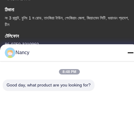
ঠিকানা
নং 3 প্ল্যান্ট, বুলিং 1 ম রোড, তাংজিয়া টাউন, পেংজিয়াং জেলা, জিয়াংমেন সিটি, গুয়াংডং প্রদেশ,
চীন
টেলিফোন
86-0750-3210960
Nancy
8:48 PM
গোপনীয়তা নীতি
|
সাইট ম্যাপ
Good day, what product are you looking for?
চীন ভালো মানের আইআর হ্যালোজেন ল্যাম্প সরবরাহকারী। কপিরাইট © -2026
Guangdong Youhui Technology Co., Ltd. সমস্ত অধিকার সংরক্ষিত।