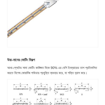
উচ্চ-মানের কোটিং বিকল্প
আধা-প্লেটেড সাদা কোটিং কাঙ্ক্ষিত দিকে 90% এর বেশি ইনফ্রারেড তাপ প্রতিফলিত
করতে বিশেষ কোয়ার্টজ পাউডার প্রযুক্তি ব্যবহার করে, যা শক্তি হ্রাস করে।