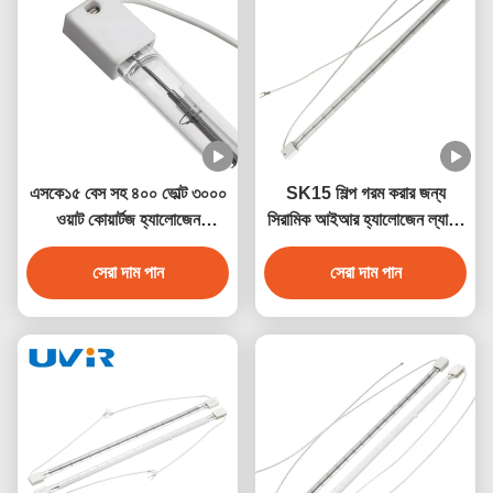
এসকে১৫ বেস সহ ৪০০ ভোল্ট ৩০০০
SK15 শিল্প গরম করার জন্য
ওয়াট কোয়ার্টজ হ্যালোজেন
সিরামিক আইআর হ্যালোজেন ল্যাম্প
ইনফ্রারেড হিটার ল্যাম্প
3000W 400V
সেরা দাম পান
সেরা দাম পান