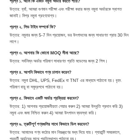
প্রশ্ন ১. আমি কি একটি নমুনা অর্ডার করতে পারি?
উত্তর: হ্যাঁ, আমরা গুণমান পরীক্ষা এবং পরীক্ষা করার জন্য নমুনা অর্ডারকে স্বাগত
জানাই। মিশ্র নমুনা গ্রহণযোগ্য।
প্রশ্ন ২. লিড টাইম সম্পর্কে কি?
উত্তর: নমুনার জন্য 5-7 দিন প্রয়োজন, ভর উৎপাদনের জন্য সাধারণত প্রায় 30 দিন
লাগে।
প্রশ্ন ৩. আপনার কি কোনো MOQ সীমা আছে?
উত্তর: সর্বনিম্ন অর্ডার পরিমাণ সাধারণত প্রতি মডেলের জন্য 2 পিস।
প্রশ্ন ৪. আপনি কিভাবে পণ্য চালান করেন?
উত্তর: নমুনা DHL, UPS, FedEx বা TNT এর মাধ্যমে পাঠানো হয়। বৃহৎ
পরিমাণ বায়ু বা সমুদ্রপথে পাঠানো হয়।
প্রশ্ন ৫. কিভাবে একটি অর্ডার প্রক্রিয়া করবেন?
উত্তর: 1) আপনার প্রয়োজনীয়তা শেয়ার করুন 2) আমরা উদ্ধৃতি প্রদান করি 3)
নমুনা এবং জমা নিশ্চিত করুন 4) আমরা উৎপাদন ব্যবস্থা করি।
প্রশ্ন ৬. ত্রুটিপূর্ণ পণ্যগুলির সাথে কিভাবে ডিল করবেন?
উত্তর: আমাদের পণ্য কঠোর মান নিয়ন্ত্রণের মধ্য দিয়ে যায়। গ্যারান্টি সময়কালে,
পরবর্তী অর্ডারের সাথে প্রতিস্থাপন পাঠানো হয়।