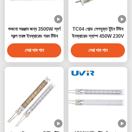
শুকনো সরঞ্জাম জন্য 3500W স্বর্ণ
TC04 গোল্ড লেপযুক্ত টুইন টিউব
স্বল্প তরঙ্গ ইনফ্রারেড গরম টিউব
ইনফ্রারেড ল্যাম্প 450W 230V
সেরা দাম পান
সেরা দাম পান