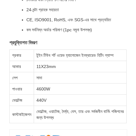
24-ঘন্টা গ্রাহক সহায়তা
CE, ISO9001, RoHS, এবং SGS-এর সাথে প্রত্যয়িত
কম সর্বনিম্ন অর্ডার পরিমাণ (1pc নমুনা উপলব্ধ)
প্রযুক্তিগত বিবরণ
প্রকার
টুইন টিউব শর্ট ওয়েভ হ্যালোজেন ইনফ্রারেড হিটিং ল্যাম্প
আকার
11X23mm
লেপ
সাদা
পাওয়ার
4600W
ভোল্টেজ
440V
ভোল্টেজ, ওয়াটেজ, দৈর্ঘ্য, বেস, তার এবং সর্বজনীন বার্নিং পজিশনের
কাস্টমাইজেশন
জন্য উপলব্ধ