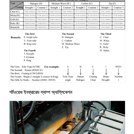
শর্টওয়েভ ইনফ্রারেড ল্যাম্প অ্যাপ্লিকেশন