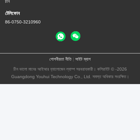
চীন
টেলিফোন
86-0750-3210960
গোপনীয়তা নীতি
|
সাইট ম্যাপ
চীন ভালো মানের আইআর হ্যালোজেন ল্যাম্প সরবরাহকারী। কপিরাইট © -2026
Guangdong Youhui Technology Co., Ltd. সমস্ত অধিকার সংরক্ষিত।