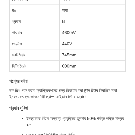
রঙ
সাদা
প্রকার
B
পাওয়ার
4600W
ভোল্টেজ
440V
মোট দৈর্ঘ্য
745mm
হিটিং দৈর্ঘ্য
600mm
পণ্যের বর্ণনা
দক্ষ শিল্প গরম করার অ্যাপ্লিকেশনের জন্য ডিজাইন করা টুইন টিউব সিরামিক সাদা
ইনফ্রারেড হ্যালোজেন হিট ল্যাম্প আইআর হিটার যন্ত্রাংশ।
প্রধান সুবিধা
ইনফ্রারেড হিটার অন্যান্য প্রযুক্তির তুলনায় 50% পর্যন্ত শক্তি সাশ্রয়
করে
চমৎকার এবং স্থিতিশীল মানের নির্মাণ