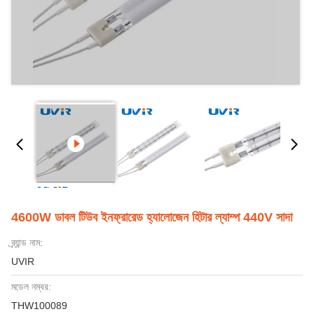
4600W ডাবল টিউব ইনফ্রারেড হ্যালোজেন হিটার ল্যাম্প 440V সাদা
ব্র্যান্ড নাম:
UVIR
মডেল নম্বর:
THW100089