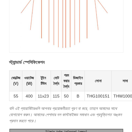
স্ট্যান্ডার্ড স্পেসিফিকেশন
গরম
ভোল্টেজ
ওয়াটেজ
টুইন
মোট
ডিজাইন
করার
সোনা
সাদা
(V)
(W)
টিউব
দৈর্ঘ্য
প্রকার
দৈর্ঘ্য
55
400
11x23
115
50
B
THG100151
THW1000
যদি এই প্যারামিটারগুলি আপনার প্রয়োজনীয়তা পূরণ না করে, তাহলে আমাদের সাথে
যোগাযোগ করুন। আমাদের পেশাদার দল কাস্টমাইজড সমাধান এবং প্রযুক্তিগত অঙ্কন
প্রদান করতে পারে।