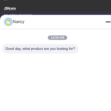
টেলিফোন
86-0750-3210960
Nancy
12:59 AM
গোপনীয়তা নীতি
|
সাইট ম্যাপ
Good day, what product are you looking for?
চীন ভালো মানের আইআর হ্যালোজেন ল্যাম্প সরবরাহকারী। কপিরাইট © -2026
Guangdong Youhui Technology Co., Ltd. সমস্ত অধিকার সংরক্ষিত।