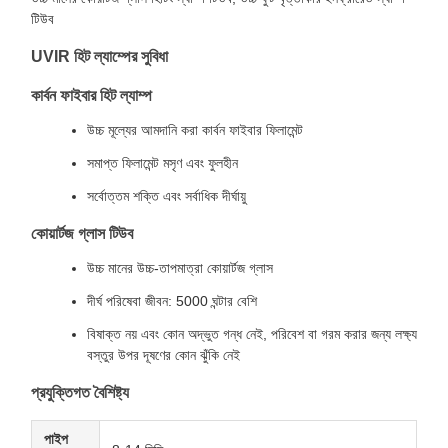
টিউব
UVIR হিট ল্যাম্পের সুবিধা
কার্বন ফাইবার হিট ল্যাম্প
উচ্চ মূল্যের আমদানি করা কার্বন ফাইবার ফিলামেন্ট
সমাপ্ত ফিলামেন্ট মসৃণ এবং ফুলহীন
সর্বোত্তম শক্তি এবং সর্বাধিক দীর্ঘায়ু
কোয়ার্টজ গ্লাস টিউব
উচ্চ মানের উচ্চ-তাপমাত্রা কোয়ার্টজ গ্লাস
দীর্ঘ পরিষেবা জীবন: 5000 ঘন্টার বেশি
বিষাক্ত নয় এবং কোন অদ্ভুত গন্ধ নেই, পরিবেশ বা গরম করার জন্য লক্ষ্য
বস্তুর উপর দূষণের কোন ঝুঁকি নেই
প্রযুক্তিগত বৈশিষ্ট্য
পাইপ