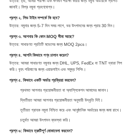
উত্তর: হ্যাঁ, আমরা পরীক্ষা এবং গুণমান পরীক্ষা করার জন্য নমুনা অর্ডারকে স্বাগত
জানাই। মিশ্র নমুনা গ্রহণযোগ্য।
প্রশ্ন ২. লিড টাইম সম্পর্কে কি হবে?
উত্তর: নমুনার জন্য 5-7 দিন সময় লাগে, ভর উৎপাদনের জন্য প্রায় 30 দিন।
প্রশ্ন ৩. আপনার কি কোন MOQ সীমা আছে?
উত্তর: সাধারণত প্রতিটি মডেলের জন্য MOQ 2pcs।
প্রশ্ন ৪. আপনি কিভাবে পণ্য চালান করেন?
উত্তর: আমরা সাধারণত নমুনার জন্য DHL, UPS, FedEx বা TNT দ্বারা শিপ
করি। বৃহৎ পরিমাণের জন্য এয়ারলাইন এবং সমুদ্র শিপিং।
প্রশ্ন ৫. কিভাবে একটি অর্ডার প্রক্রিয়া করবেন?
প্রথমত আপনার প্রয়োজনীয়তা বা অ্যাপ্লিকেশন আমাদের জানান।
দ্বিতীয়ত আমরা আপনার প্রয়োজনীয়তা অনুযায়ী উদ্ধৃতি দিই।
তৃতীয়ত গ্রাহক নমুনা নিশ্চিত করে এবং আনুষ্ঠানিক অর্ডারের জন্য জমা রাখে।
চতুর্থত আমরা উৎপাদন ব্যবস্থা করি।
প্রশ্ন ৬: কিভাবে ত্রুটিপূর্ণ মোকাবেলা করবেন?