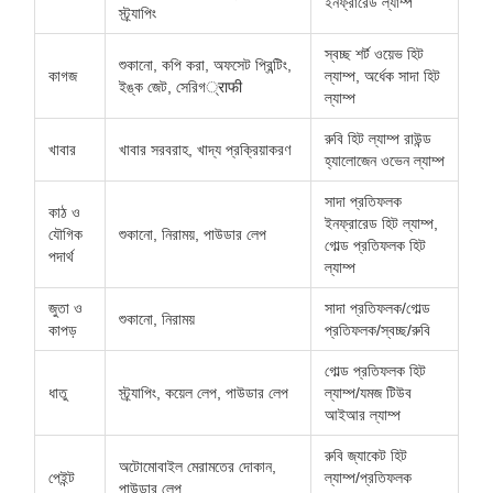
ইনফ্রারেড ল্যাম্প
স্ট্র্যাপিং
স্বচ্ছ শর্ট ওয়েভ হিট
শুকানো, কপি করা, অফসেট প্রিন্টিং,
কাগজ
ল্যাম্প, অর্ধেক সাদা হিট
ইঙ্ক জেট, সেরিগ्राफी
ল্যাম্প
রুবি হিট ল্যাম্প রাউন্ড
খাবার
খাবার সরবরাহ, খাদ্য প্রক্রিয়াকরণ
হ্যালোজেন ওভেন ল্যাম্প
সাদা প্রতিফলক
কাঠ ও
ইনফ্রারেড হিট ল্যাম্প,
যৌগিক
শুকানো, নিরাময়, পাউডার লেপ
গোল্ড প্রতিফলক হিট
পদার্থ
ল্যাম্প
জুতা ও
সাদা প্রতিফলক/গোল্ড
শুকানো, নিরাময়
কাপড়
প্রতিফলক/স্বচ্ছ/রুবি
গোল্ড প্রতিফলক হিট
ধাতু
স্ট্র্যাপিং, কয়েল লেপ, পাউডার লেপ
ল্যাম্প/যমজ টিউব
আইআর ল্যাম্প
রুবি জ্যাকেট হিট
অটোমোবাইল মেরামতের দোকান,
পেইন্ট
ল্যাম্প/প্রতিফলক
পাউডার লেপ