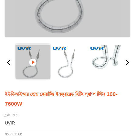
ইউভিআইআর গোল্ড কোয়ার্টজ ইনফ্রারেড হিটিং ল্যাম্প টিউব 100-
7600W
ব্র্যান্ড নাম:
UVIR
মডেল নম্বর: