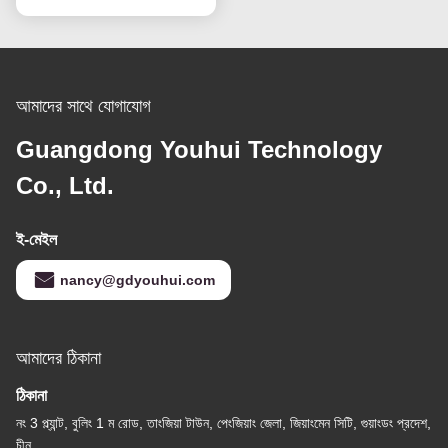
আমাদের সাথে যোগাযোগ
Guangdong Youhui Technology
Co., Ltd.
ই-মেইল
nancy@gdyouhui.com
আমাদের ঠিকানা
ঠিকানা
নং 3 প্ল্যান্ট, বুলিং 1 ম রোড, তাংজিয়া টাউন, পেংজিয়াং জেলা, জিয়াংমেন সিটি, গুয়াংডং প্রদেশ,
চীন