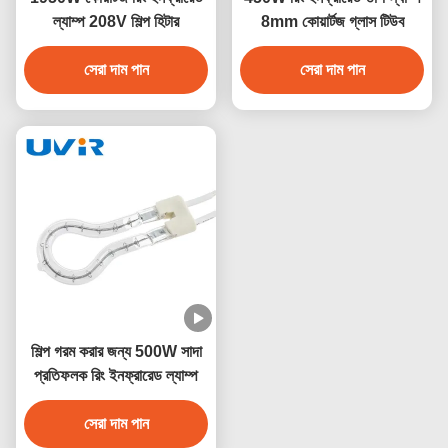
ল্যাম্প 208V শিল্প হিটার
8mm কোয়ার্টজ গ্লাস টিউব
সেরা দাম পান
সেরা দাম পান
শিল্প গরম করার জন্য 500W সাদা
প্রতিফলক রিং ইনফ্রারেড ল্যাম্প
সেরা দাম পান