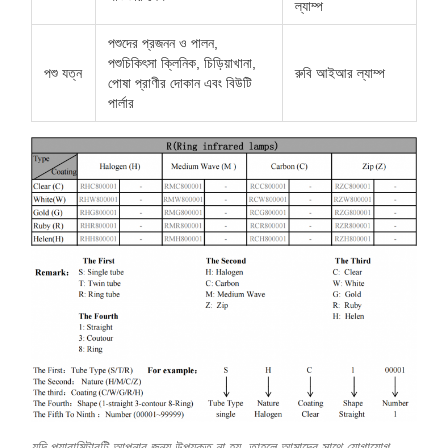
ল্যাম্প
পশুদের প্রজনন ও পালন,
পশুচিকিৎসা ক্লিনিক, চিড়িয়াখানা,
পশু যত্ন
রুবি আইআর ল্যাম্প
পোষা প্রাণীর দোকান এবং বিউটি
পার্লার
যদি প্যারামিটারটি আপনার জন্য উপযুক্ত না হয়, তাহলে আমাদের সাথে যোগাযোগ