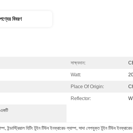
পণ্যের বিবরণ
সাক্ষ্যদান:
C
Watt:
2
Place Of Origin:
C
Reflector:
W
 একটি 
ম্প
, 
ইন্ডাস্ট্রিয়াল হিটিং টুইন টিউব ইনফ্রারেড ল্যাম্প
, 
সাদা লেপযুক্ত টুইন টিউব ইনফ্রারেড 