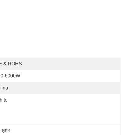
E & ROHS
00-6000W
hina
hite
ল্যাম্প