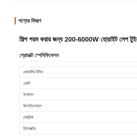
পণ্যের বিবরণ
শিল্প গরম করার জন্য 200-6000W হোয়াইট লেপ টুইন 
প্রোডাক্ট স্পেসিফিকেশন
কোয়ার্টজ টিউব
ওয়াট
উপাদান
উৎপত্তিস্থল
ভোল্টেজ
রিফ্লেক্টর