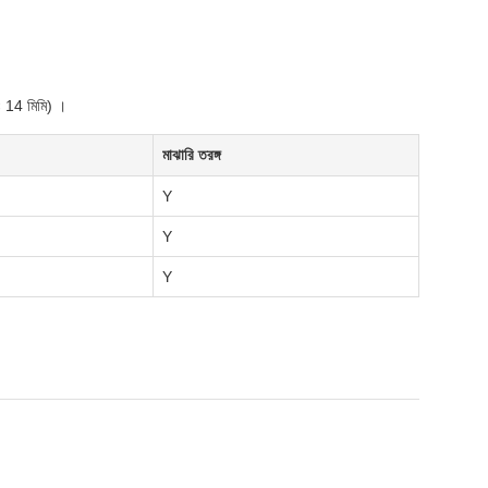
 × 14 মিমি) ।
মাঝারি তরঙ্গ
Y
Y
Y