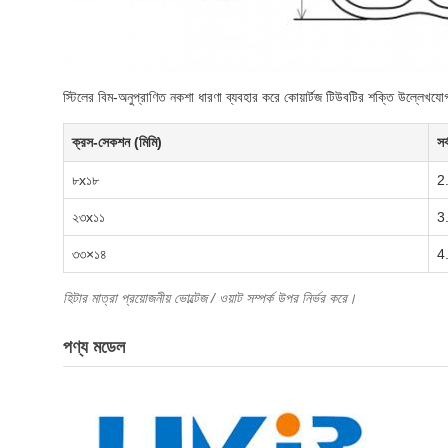
স্টিলের বিম-অনুপ্রাণিত নকশা ধারণা ব্যবহার করে কোয়ার্টজ টিউবটির শক্তি উল্লেখযোগ্
ক্রস-সেকশন (মিমি)
সর
৮x১৮
2
২৩x১১
3
৩৩×১৪
4
হিটার মাত্রা প্রয়োজনীয় ভোল্টেজ / ওয়াট সম্পর্ক উপর নির্ভর করে।
পণ্য মডেল