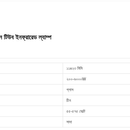
টিউব ইনফ্রারেড ল্যাম্প
১১x২৩ মিমি
২০০-৬০০০W
গ্লাস
চীন
৫৫-৫৭৫ ভোল্ট
সাদা