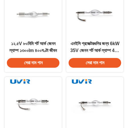
১২.৫V ৮০মিমি শর্ট আর্ক জেনন
এনইসি প্রজেক্টরগুলির জন্য 6kW
ল্যাম্প ১৩০০lm ৪০০ঘণ্টা জীবন
35V জেনন শর্ট আর্ক ল্যাম্প 425
মিমি
সেরা দাম পান
সেরা দাম পান