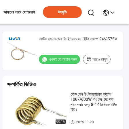
উদ্ধৃতি
আমাদের সাথে যোগাযোগ
কাস্টম হ্যালোজেন রিং ইনফ্রারেড হিটিং ল্যাম্প 24V-575V
এখনই যোগাযোগ করুন
আরও জানুন
সম্পর্কিত ভিডিও
গোল্ড লেপ রিং ইনফ্রারেড ল্যাম্প
100-7600W পাওয়ার এবং দক্ষ
গরম করার জন্য 8-14 মিমি কোয়ার্টজ
টিউব
রিং ইনফ্রারেড ল্যাম্প
00:16
2025-11-20