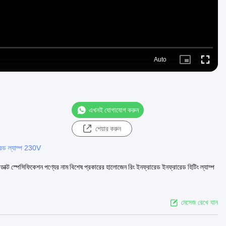
Auto
Picture-
Fullscre
in-
Picture
এখনই যোগাযোগ করুন
শেয়ার করুন
রেড ল্যাম্প 230V
রোডাক্ট স্পেসিফিকেশন পণ্যের নাম বিশেষ প্রকারের হালোজেন রিং ইনফ্রারেড ইনফ্রারেড হিটিং ল্যাম্প
মেসেজ রেখে যান